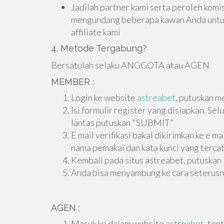
Jadilah partner kami serta peroleh komi
mengundang beberapa kawan Anda untuk ma
affiliate kami
4. Metode Tergabung?
Bersatulah selaku ANGGOTA atau AGEN
MEMBER :
Login ke website
astreabet
, putuskan
Isi formulir register yang disiapkan. Sel
lantas putuskan "SUBMIT"
E mail verifikasi bakal dikirimkan ke e m
nama pemakai dan kata kunci yang tercat
Kembali pada situs astreabet, putuska
Anda bisa menyambung ke cara seterusny
AGEN :
Masuk ke dalam website
astreabet
, ten