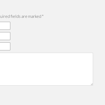
ired fields are marked
*