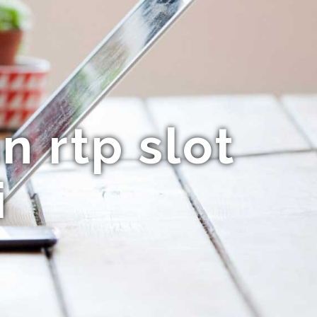
n rtp slot
i