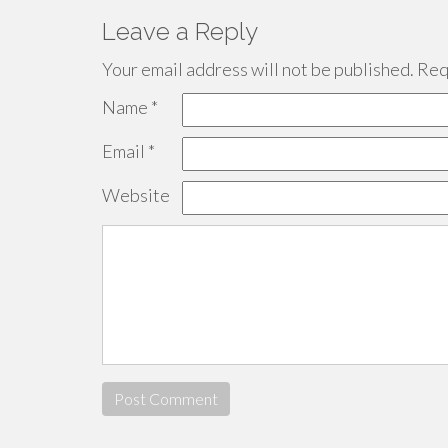
Leave a Reply
Your email address will not be published.
Requ
Name
*
Email
*
Website