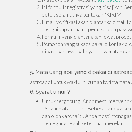
Isi formulir registrasi yang disajikan. 
betul, selanjutnya tentukan "KIRIM"
E mail verifikasi akan diantar ke e mail
menghidupkan nama pemakai dan passwo
Formulir yang diantar akan lewat proses
Pemohon yang sukses bakal dikontak ole
dipastikan awal kalinya persyaratan dan 
5. Mata uang apa yang dipakai di astrea
astreabet untuk waktu ini cuman terima mata 
6. Syarat umur ?
Untuk tergabung, Anda mesti menyepaka
18 tahun atau lebih. Beberapa negara p
dan oleh karena itu Anda mesti menegas
memegang teguh ketentuan mereka.