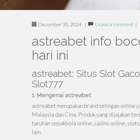
December 30, 2024
|
Leave a comment
|
astreabet info boc
hari ini
astreabet: Situs Slot Gaco
Slot777
1. Mengenai astreabet
astreabet merupakan brand selingan online ya
Malaysia dan Cina. Produk yang dijajakan te
taruhan sepakbola online, casino online, slots
lain.