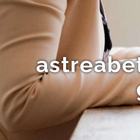
astreabet